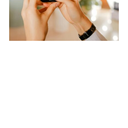
Βήμα 3
Οι καλεσμένοι σας σκανάρουν το QR που
βρίσκουν στον χώρο, ανεβάζουν τις
φωτογραφίες και τα video τους. Μπορούν να
δουν τις φωτογραφίες που ανέβηκαν ήδη και
να τις κατεβάσουν.